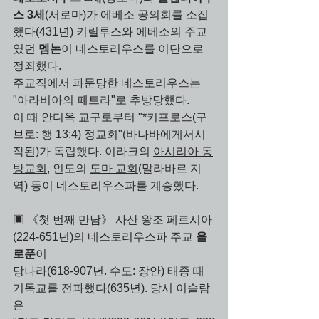
스 3세
(서로마)가 에베소 공의회를 소집
했다(431년) 키릴루스와 에베소의 주교
였던 
멤논
이 네스토리우스를 이단으로 
정죄했다. 
주교직에서 파문당한 네스토리우스는 
"아라비아의 페트라"로 추방당했다. 
이 때 안디옥 교구로부터 "*키프로스(구
브로: 행 13:4) 정교회"(바나바에게서시
작된)가 독립했다. 이라크의 
아시리아 동
방교회
, 인도의 
도마 교회
(말라바르 지
역) 등이 네스토리우스파를 계승했다.  
▣ 《첫 번째 만남》 사산 왕조 페르시아
(224-651년)의 네스토리우스파 주교 
올
로푼
이 
당나라(618-907년. 수도: 장안) 태종 때 
기독교를 전파했다(635년). 당시 이슬람
은 