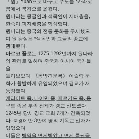
「원」Yuan으로 바꾸고 수도를 *카라코
룸에서 북경으로 옮겼다. 
원나라는 몽골인과 색목인이 지배층을, 
한족이 피지배층을 형성했다. 
원나라는 중국의 전통 문화를 무시했으
며 원 왕실은 *색목인과 그들의 종교에 
관대했다. 
마르코 폴로
는 1275-1292년까지 원나라
의 관리로 일하며 중국과 아시아 국가들
을 
돌아보았다. 《동방견문록》 이슬람 문
화가 활발하게 유입되었으며 경교가 재
등장했다. 
케라이트 족, 나이만 족, 메르키드 족, 옹
구트 족
은 부족 전체가 경교 신도였다. 
1245년 당시 경교 교회 7개가 건축되었
다. 북경에만 3만여 명의 기독교 신자가 
있었으며
이들은 
병역을 면제받았고 면세 특권을 