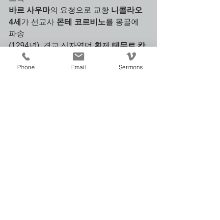
바르 사우마
의 요청으로 교황 
니콜라오 
4세
가 선교사 
몬테 코르비노
를 몽골에 
파송
(1294년). 경교 신자였던 황제 
테무르 칸
(쿠빌라이의 손자)을 만남. 경교 신자들
Phone
Email
Sermons
의 반대에도 불구하고 
신약성경과 시편
을 몽골어로 번역
. 쿠빌라이의 외손자 
고
리지스
가 경교에서 
가톨릭으로 개종 후 중국 최초의 신부 서
품을 받았다. 1328년 당시 중국의 가톨
릭 신자는
1만여 명에 달했다.
▣ 《세 번째 만남》 종교개혁 이후 가톨
릭 내부의 반성으로 예수회가 생겨났다
(1534년).
중국 선교의 당면 과제는 "번역"이었고 
이를 위해 
마테오 리치
를 비롯한 가톨릭 