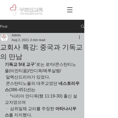
Post
Admin
Aug 2, 2021
3 min read
교회사 특강: 중국과 기독교
의 만남
기독교 5대 교구
"로는 
로마/콘스탄티노
플
(비잔티움)/안디옥/예루살렘/
 알렉산드리아가 있었다.
 콘스탄티노플의 대주교였던 
네스토리우
스
(386-451년)는
ㆍ *시리아 안디옥(행 11:19-30) 출신 설
교자였으며
ㆍ 삼위일체 교리를 주장한 
아타나시우
스
를 지지했다.