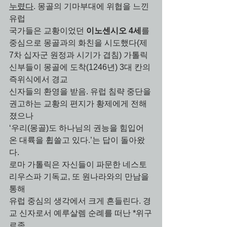
누렸다
. 몽골의 기마부대에 위협을 느낀 
유럽 
국가들은 교황이었던 
이노센시오 4세
를 
중심으로 몽골과의 화친을 시도했다(제 
7차 십자군 원정과 시기가 겹침) 가톨릭 
신부들이 몽골에 도착(1246년) 3대 칸의 
즉위식에서 경교 
신자들의 환영을 받음. 유럽 침략 중단을 
권고하는 교황의 편지가 황제에게 전해
졌으나
‘우리(몽골)도 하나님의 권능을 힘입어 
온 대륙을 휩쓸고 있다.’는 답이 돌아왔
다. 
로마 가톨릭은 자신들이 파문한 네스토
리우스파 기독교, 또 원나라와의 만남을 
통해 
유럽 중심의 생각에서 크게 흔들린다. 경
교 신자로서 예루살렘 순례를 떠난 *위구
르족 