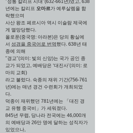
"정통 칼리프 시대"(632-661년)였고, 638
년에는 칼리프 
오마르
가 예루살렘을 함
락했으며 
사산 왕조 페르시아 역시 이슬람 제국에
게 멸망당했다. 
올로푼(중국명: 아라본)은 당의 황실에
서 
성경을 중국어로 번역
했다. 638년 태
종에 의해
"경교"(의미: 빛의 신앙)는 국가 공인 종
교가 되었고, 예배당은 ‘대진사’(의미: 로
마의 교회)
라고 불렀다. 숙종의 재위 기간(756-761
년)에는 매년 경건 수련회가 개최되었
다. 
덕종이 재위했던 781년에는 「대진 경
교 유행 중국비」가 세워졌다. 
845년 무렵, 당나라 전국에는 46,000개
의 예배당과 26만 명에 달하는 성직자가 
있었으나, 