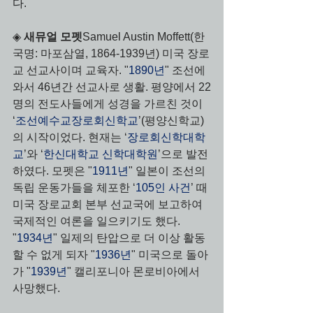
다.
◈ 
새뮤얼 모펫
Samuel Austin Moffett(한
국명: 마포삼열, 1864-1939년) 미국 장로
교 선교사이며 교육자. "
1890년
" 조선에 
와서 46년간 선교사로 생활. 평양에서 22
명의 전도사들에게 성경을 가르친 것이 
‘
조선예수교장로회신학교
’(평양신학교)
의 시작이었다. 현재는 ‘
장로회신학대학
교
’와 ‘
한신대학교 신학대학원
’으로 발전
하였다. 모펫은 "
1911년
" 일본이 조선의 
독립 운동가들을 체포한 ‘
105인 사건
’ 때 
미국 장로교회 본부 선교국에 보고하여 
국제적인 여론을 일으키기도 했다. 
"
1934년
" 일제의 탄압으로 더 이상 활동
할 수 없게 되자 "
1936년
" 미국으로 돌아
가 "
1939년
" 캘리포니아 몬로비아에서 
사망했다.