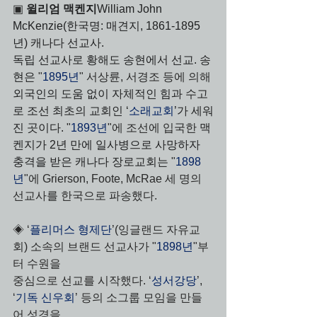
▣
윌리엄 맥켄지
William John 
McKenzie(한국명: 매견지, 1861-1895
년) 캐나다 선교사. 
독립 선교사로 황해도 송현에서 선교. 송
현은 
"
1895년
" 서상륜, 서경조 등에 의해 
외국인의 도움 없이 자체적인 힘과 수고
로 조선 최초의 교회인 ‘
소래교회
’가 세워
진 곳이다. 
"
1893년
"에 조선에 입국한 
맥
켄지가 2년 만에 일사병으로 사망하자 
충격을 받은 캐나다 장로교회는 
"
1898
년
"에 Grierson, Foote, McRae 세 명의 
선교사를 한국으로 파송했다.
◈ ‘
플리머스 형제단
’(잉글랜드 자유교
회) 소속의 브랜드 선교사가 "
1898년
"부
터 수원을 
중심으로 선교를 시작했다. ‘
성서강당
’, 
‘
기독 신우회
’ 등의 소그룹 모임을 만들
어 성경을 