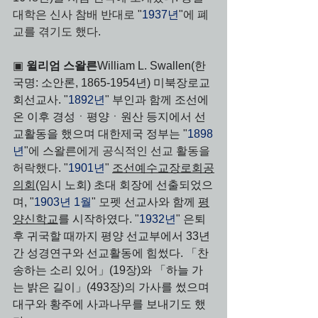
대학은 신사 참배 반대로 "
1937년
"에 폐
교를 겪기도 했다.
▣ 
윌리엄 스왈른
William L. Swallen(한
국명: 소안론, 1865-1954년) 미북장로교
회선교사. 
"
1892년
" 
부인과 함께 조선에 
온 이후 경성ㆍ평양ㆍ원산 등지에서 선
교활동을 했으며 대한제국 정부는 
"
1898
년
"에 스왈른에게 공식적인 선교 활동을 
허락했다. "
1901년
" 
조선예수교장로회공
의회
(임시 노회) 초대 회장에 선출되었으
며, 
"
1903년 1월
" 모
펫 선교사와 함께 
평
양신학교
를 시작하였다. 
"
1932년
" 
은퇴 
후 귀국할 때까지 평양 선교부에서 33년
간 성경연구와 선교활동에 힘썼다. 「찬
송하는 소리 있어」(19장)와 「하늘 가
는 밝은 길이」(493장)의 가사를 썼으며 
대구와 황주에 사과나무를 보내기도 했