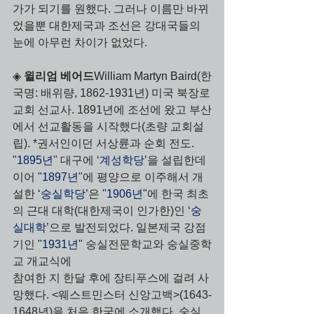
가가 되기를 원했다. 그러나 이름만 바뀌
었을뿐 대한제국과 조선은 강대국들의 
눈에 아무런 차이가 없었다. 
◈ 
윌리엄 베어드
William Martyn Baird
(한
국명: 배위량, 1862-1931년) 미국 북장로
교회 선교사. 1891년에 조선에 왔고 부산
에서 선교활동을 시작했다(초량 교회설
립). *권서인이던 서상륜과 순회 전도. 
"
1895년
" 대구에 ‘
계성학당
’을 설립한데 
이어 "
1897년
"에 평양으로 이주해서 개
설한 ‘
숭실학당
’은 "
1906년
"에 한국 최초
의 근대 대학(대한제국이 인가한)인 ‘
숭
실대학
’으로 발전되었다. 일본제국 강점
기인 "
1931년
" 숭실전문학교와 숭실중학
교 개교식에 
참여한 지 한달 후에 장티푸스에 걸려 사
망했다. <웨스트민스터 신앙고백>(1643-
1648년)을 처음 한국에 소개했다. 숭실