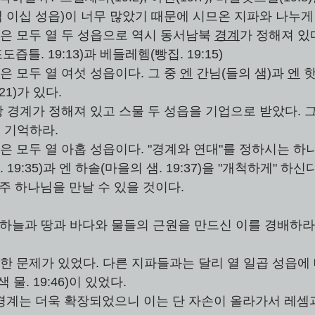
(백 이십 성읍)이 너무 많았기 때문에 시므온 지파와 나누게 
업은 모두 열 두 성읍으로 역시 동서남북 
경계
가 정해져 있다
도즙틀. 19:13)과 베들레헴(빵집. 19:15)
은 모두 열 여섯 성읍이다. 그 중 
엔
 간님(들의 샘)과 
엔
 
21)가 있다. 
방 경계가 정해져 있고 스물 두 성읍을 기업으로 받았다. 그
)을 기억하라. 
은 모두 열 아홉 성읍이다. "경계와 연대"를 정하시는 하
. 19:35)과 엔 하솔(마을의 샘. 19:37)을 "개척하게" 하신다
주 하나님을 만날 수 있을 것이다.  
:7 "하늘과 땅과 바다와 물들의 근원을 만드신 이를 경배하라.
각한 문제가 있었다. 다른 지파들과는 달리 열 일곱 성읍에 
색 물. 19:46)이 있었다. 
 경계는 더욱 확장되었으니 이는 단 자손이 올라가서 레셈과 싸워.