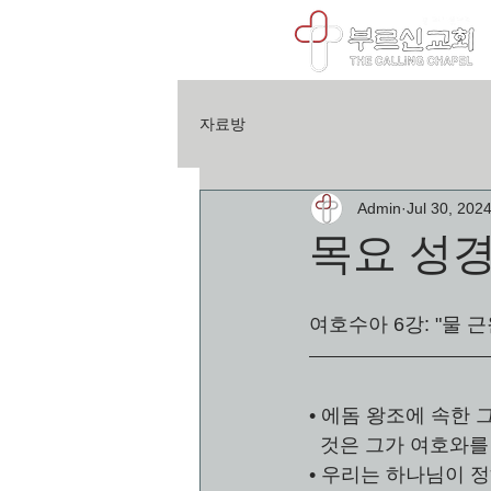
자료방
Admin
Jul 30, 202
목요 성경
여호수아 6강: "물 근원
• 에돔 왕조에 속한
  것은 그가 여호와
• 우리는 하나님이 