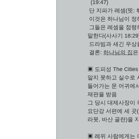
  (19:47)
 단 지파가 레셈(뜻:
 이것은 하나님이 정
 그들은 레셈을 점령하고 "단"Dan이라는 이름을 붙였다. 레셈은 헤르몬 산 서쪽의 라이스를  
말한다(사사기 18:29
 드라빔과 새긴 우상을
 결론: 
하나님의 집
은
▣ 도피성 The Cities 
알지 못하고 실수로 사
들어가는 문 어귀에서 
재판을 받음
그 당시 대제사장이 죽
요단강 서편에 세 곳(
라못, 바산 골란)을 
▣ 레위 사람에게는 