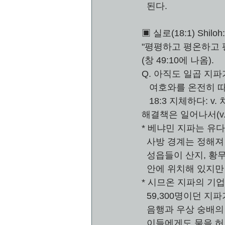
  된다.
▣ 실로(18:1) Sh
"평평하고 평온하고 
(창 49:10에 나옴). 
Q. 아직도 일곱 지파
   여호와를 온전히
   18:3 지체하다
해결책은 일어나서(v. 
* 베냐민 지파는 유다
  사방 경계는 정해
  성읍들이 산지, 황
  안에 위치해 있지
* 시므온 지파의 기업
  59,300명이던 지
  음행과 우상 숭배
  이들에게도 
물
을 허