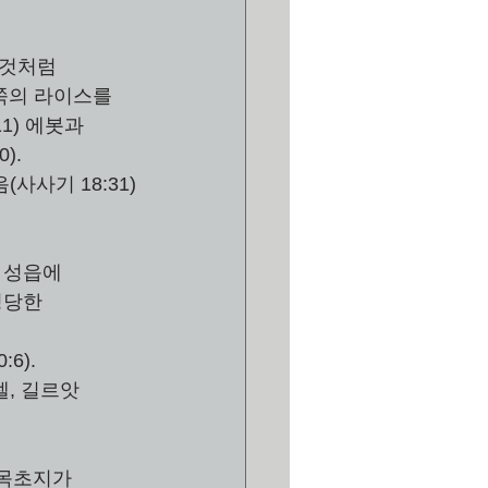
 것처럼 
1) 에봇과 
).
사사기 18:31)
 성읍에 
정당한 
6).
, 길르앗 
목초지가 