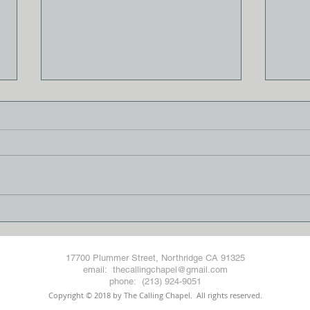
목요 성경 공부 260강 : 신구약
목요 
중간사 (22) – 헤롯 가문 (1)
중간사
17700 Plummer Street, Northridge CA 91325
email: thecallingchapel@gmail.com
phone: (213) 924-9051
Copyright © 2018 by The Calling Chapel
. All rights reserved.