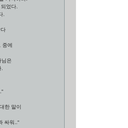
되었다. 
. 
핫다
 중에 
나님은 
. 
"
대한 말이 
."      