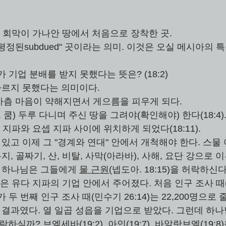
iloh: 회막이 가나안 땅에서 처음으로 장착한 곳. 
평정된subdued" 곳이라는 의미. 이것은 오실 메시아의 
가 기업 분배를 받지 못했다는 뜻은? (18:2)
 따르지 못했다는 의미이다.
: v. 차츰 마음이 약해지면서 게으름을 피우게 되다. 
쿰) 두루 다니며 주신 땅을 그려야(확인해야) 한다(18:4).
 지파와 요셉 지파 사이에 위치하게 되었다(18:11). 
져 있고 이제 그 "경계와 연대" 안에서 개척해야 한다. 스물 
무지, 골짜기, 산, 비탈, 사막(아라바), 사해, 요단 강으로 
만 하나님은 그들에게 
물 근원
(넵도아. 18:15)을 허락하신다
은 유다 지파의 기업 안에서 주어졌다. 처음 인구 조사 때(민
파가 두 번째 인구 조사 때(민수기 26:14)는 22,200명으로
의 결과였다. 열 일곱 성읍을 기업으로 받았다. 그런데 하나
락하실까? 브엘세바(19:2), 아인(19:7), 바알랏브엘(19:8