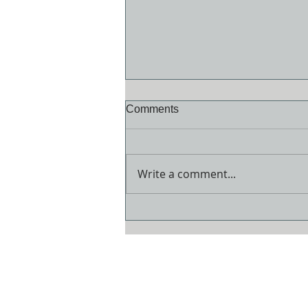
Comments
Write a comment...
목요 성경 공부 261강 : 신구약
중간사 (23) – 헤롯 가문 (2)