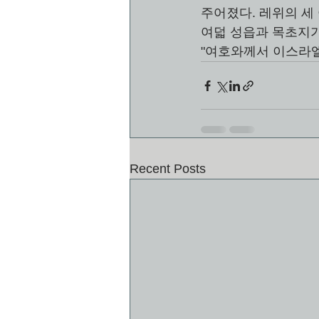
주어졌다. 레위의 세 
여덟 성읍과 목초지가 
"여호와께서 이스라엘
Recent Posts