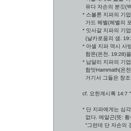
  유다 자손의 분깃
* 스불론 지파의 기
  가드 헤벨(헤벨의 포
* 잇사갈 지파의 기업
  (날카로움의 샘. 19:
* 아셀 지파 역시 사
  함몬(온천. 19:28
* 납달리 지파의 기업
  함맛Hammath(온천
  거기서 그들은 창조
cf. 요한계시록 14
* 단 지파에게는 심
  없다. 메얄곤(뜻: 황
  "그런데 단 자손의