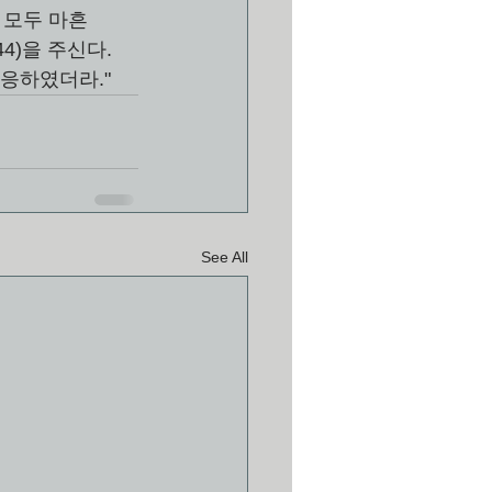
 모두 마흔 
4)을 주신다. 
응하였더라." 
See All