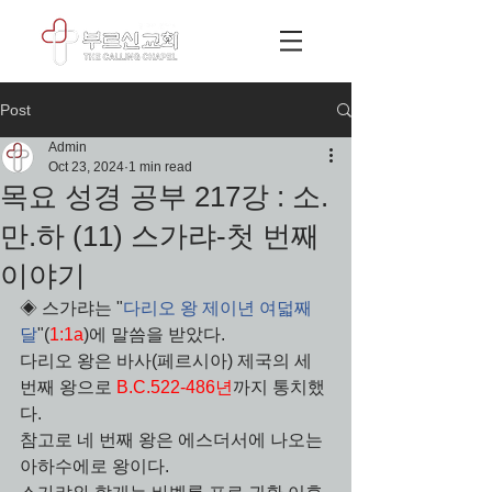
Post
Admin
Oct 23, 2024
1 min read
목요 성경 공부 217강 : 소.
만.하 (11) 스가랴-첫 번째
이야기
◈ 스가랴는 "
다리오 왕 제이년 여덟째 
달
"(
1:1a
)에 말씀을 받았다. 
다리오 왕은 바사(페르시아) 제국의 세 
번째 왕으로 
B.C.522-486년
까지 통치했
다.
참고로 네 번째 왕은 에스더서에 나오는 
아하수에로 왕이다. 