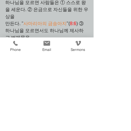
하나님을 모르면 사람들은 ① 스스로 왕
을 세운다. ② 은금으로 자신들을 위한 우
상을 
만든다. "
사마리아의 금송아지
"(
8:6
) ③ 
하나님을 모르면서도 하나님께 제사하
고 번제물을 
드린다. 사실 이것이 가장 위험하다! 
Phone
Email
Sermons
호세아는 이 모든 행동들을 ‘
열매 맺지 못
하는 수고
’라고 정의했다(
8:7
). 
이제 북이스라엘은 ‘
즐겨쓰지 않는 그
릇
’이 되어 버렸다. 
여호와 하나님이 나를 쓰셔야 한다. 그러
려면 불의에서 떠나 여호와께로 돌아가
야 한다.