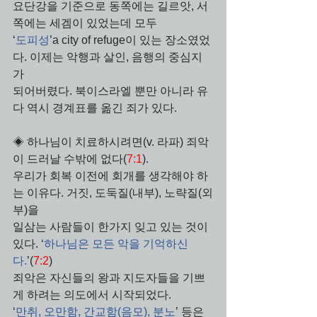
요단강을 기준으로 동쪽에는 길르앗, 서
쪽에는 세겜이 있었는데 모두 
‘
도피성
’a city of refuge이 있는 장소였었
다. 이제는 악행과 살인, 음행의 중심지
가 
되어버렸다. 북이스라엘 뿐만 아니라 유
다 역시 경계표를 옮긴 죄가 있다.
◈ 하나님이 치료하시려면(v. 라파) 죄악
이 드러날 수밖에 없다(
7:1
). 
우리가 회복 이전에 회개를 생각해야 하
는 이유다. 거짓, 도둑질(내부), 노략질(외
부)을 
일삼는 사람들이 한가지 잊고 있는 것이 
있다. ‘
하나님은 모든 악을 기억하신
다.
’(
7:2
)
죄악은 자신들의 왕과 지도자들을 기쁘
게 하려는 의도에서 시작되었다. 
‘
만취, 오만함, 간교함(음모), 분노
’ 등은 