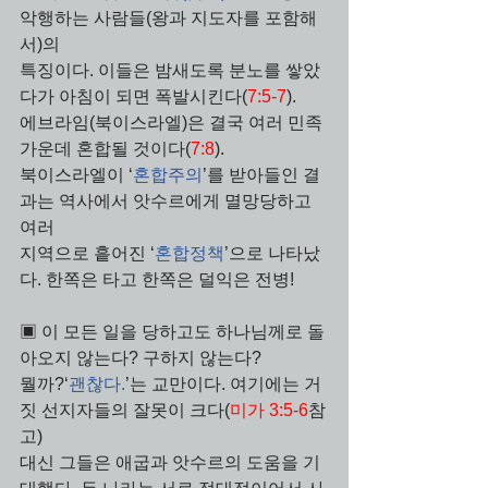
악행하는 사람들(왕과 지도자를 포함해
서)의 
특징이다. 이들은 밤새도록 분노를 쌓았
다가 아침이 되면 폭발시킨다(
7:5-7
).
에브라임(북이스라엘)은 결국 여러 민족 
가운데 혼합될 것이다(
7:8
). 
북이스라엘이 ‘
혼합주의
’를 받아들인 결
과는 역사에서 앗수르에게 멸망당하고 
여러 
지역으로 흩어진 ‘
혼합정책
’으로 나타났
다. 한쪽은 타고 한쪽은 덜익은 전병!
▣ 이 모든 일을 당하고도 하나님께로 돌
아오지 않는다? 구하지 않는다? 
뭘까?‘
괜찮다.
’는 교만이다. 여기에는 거
짓 선지자들의 잘못이 크다(
미가 3:5-6
참
고)
대신 그들은 애굽과 앗수르의 도움을 기