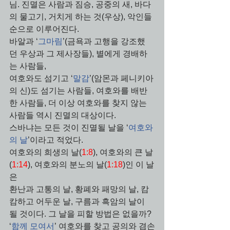
님. 진멸은 사람과 짐승, 공중의 새, 바다
의 물고기, 거치게 하는 것(우상), 악인들 
순으로 이루어진다. 
바알과 ‘
그마림
’(금욕과 고행을 강조했
던 우상과 그 제사장들), 별에게 경배하
는 사람들, 
여호와도 섬기고 ‘
말감
’(암몬과 페니키아
의 신)도 섬기는 사람들, 여호와를 배반
한 사람들, 더 이상 여호와를 찾지 않는 
사람들 역시 진멸의 대상이다. 
스바냐는 모든 것이 진멸될 날을 ‘
여호와
의 날
’이라고 적었다. 
여호와의 희생의 날(
1:8
), 여호와의 큰 날
(
1:14
), 여호와의 분노의 날(
1:18
)인 이 날
은 
환난과 고통의 날, 황폐와 패망의 날, 캄
캄하고 어두운 날, 구름과 흑암의 날이 
될 것이다. 그 날을 피할 방법은 없을까? 
‘
함께 모여서
’ 여호와를 찾고 공의와 겸손