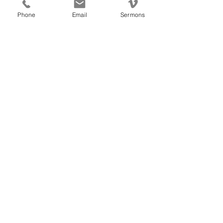
시온의 딸, 이스라엘, 예루살렘 딸에게 노
Phone
Email
Sermons
래하고 기뻐하라고 명령한다. 
그들이 노래해야 할 이유는 여호와께서 
왕으로서 다스리시고 모든 원수들을 쫓
아내셨기 
때문이다. 이제 여호와께서 그들 가운데 
계시므로 그들은 두려워할 이유가 없다. 
여호와께서도 이 노래를 함께 부르신다
(
3:17
). 
저는 자와 쫓겨 난 자들을 집으로 돌아오
게 하시고 수욕 받는 자에게는 칭찬과 명
성을 
얻게 하신다.