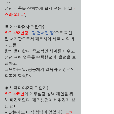
내서 
성전 건축을 진행하게 할지 묻는다. (□ 
에
스라 5:1-17
)
▣ 에스라(2차 귀환자)
B.C. 458년경
, ‘
강 건너편 땅
’으로 파견
된 서기관으로서 페르시아 제국 내의 유
대인들과 
함께 돌아왔다. 종교적인 체계를 세우고 
성전 관련 업무를 수행했으며, 율법을 보
급하고
교육하는 일, 공동체의 결속과 신앙적인 
회복에 힘썼다.
◈ 느헤미야(3차 귀환자)
B.C. 445년
에 예루살렘 성벽 재건을 위
해 파견되었다. 제 2 성전이 세워진지 칠
십 년이 
지났는데도 아직 성벽이 없었다(□ 
느헤