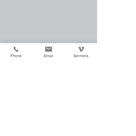
Phone
Email
Sermons
See All
Recent Posts