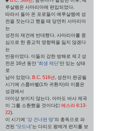
◈ 
B.C. 586년
, 남유다가 멸망한 이후, 예
루살렘은 사마리아에 편입되었다.
따라서 돌아 온 포로들이 예루살렘에 성
전을 짓는다고 했을 때 당연히 사마리아
는 
성전의 재건에 반대했다. 사마리아를 중
심으로 한 종교적 영향력을 잃지 않겠다
는
반응이었다. 이들의 강한 방해로 제 2 성
전은 16년 동안 ‘
희생 제단
’만 있는 상태
로 
남아 있었다. 
B.C. 516년
, 성전이 완공될 
시기에 스룹바벨(1차 귀환자)의 이름은 
성경에서 
더이상 보이지 않는다. 아마도 바사 제국
이 그를 소환했을 것이다(□ 
에스라 6:13-
22
).
이 시기에 ‘
강 건너편 땅
’의 총독으로 파
견된 ‘
닷드내
’는 다리오 왕에게 편지를 보