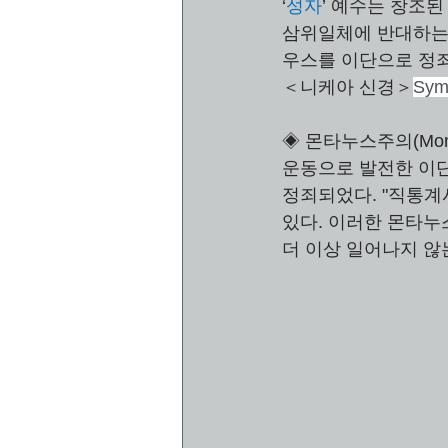
‘
성자
’ 예수는 창조된
삼위일체에 반대하는 
우스를 이단으로 정죄
＜니케아 신경＞
Sym
◈ 몬타누스주의(Mon
운동으로 발전한 이단
정죄되었다. "직통계
있다. 이러한 몬타누
더 이상 일어나지 않