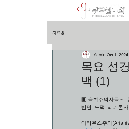
자료방
Admin
Oct 1, 2024
목요 성경
백 (1)
▣ 율법주의자들은 "
반면, 도덕  폐기론
아리우스주의(Arian