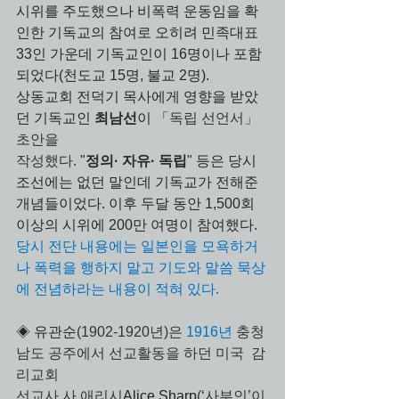
시위를 주도했으나 비폭력 운동임을 확
인한 기독교의 참여로 오히려 민족대표 
33인 가운데 기독교인이 16명이나 포함
되었다(천도교 15명, 불교 2명). 
상동교회 전덕기 목사에게 영향을 받았
던 기독교인 
최남선
이 
「독립 선언서」 
초안을 
작성했다. 
"
정의· 자유· 독립
" 등은 당시 
조선에는 없던 말인데 기독교가 전해준 
개념들이었다. 이후 두달 동안 1,500회 
이상의 시위에 200만 여명이 참여했다. 
당시 전단 내용에는 일본인을 모욕하거
나 폭력을 행하지 말고 기도와 말씀 묵상
에 전념하라는 내용이 적혀 있다.
◈ 유관순
(1902-1920년)은 
1916년
 충청
남도 공주에서 선교활동을 하던 미국  감
리교회 
선교사 사 애리시
Alice Sharp
(‘사부인’이