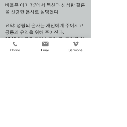
바울은 이미 7:7에서 
독신
과 신성한 
결혼
을 신령한 은사로 설명했다.
요약: 성령의 은사는 개인에게 주어지고 
공동의 유익을 위해 주어진다. 
12:12-14 몸은 그리스도의 몸, 교회를 의
미한다. ‘세례를 받음’과 ‘성령을 마심’은 
Phone
Email
Sermons
각각 
‘수동적 세례’와 ‘성령의 지속적인 영향
을 받는 것’을 의미한다. 모든 그리스도인
은 
한 성령을 마심으로써 한 몸인 그리스도
의 지체가 된다. 
12:15-24 또 다시 고리모양 구성을 사용. 
중앙에 "하나님은 자신이 택하시는 대로 
배치하신다."는 클라이맥스를 배치. 자유
롭게 택하라고 했다면 눈, 오른손, 머리