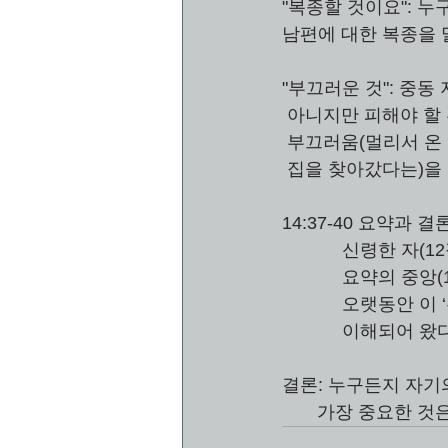
"복종할 것이요": 누
남편에 대한 복종을 
"부끄러운 것": 중
 아니지만 피해야 할 
 부끄러움(멀리서 온
 집을 찾아갔다는)을
14:37-40 요약과
          
          
         
            이해되어 왔
결론: 누구든지 자기
       가장 중요