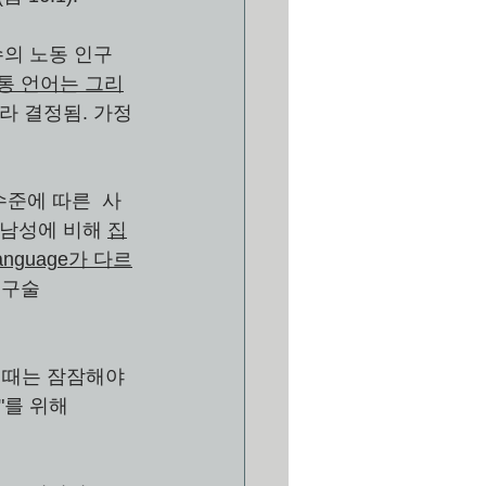
의 노동 인구 
통 언어는 그리
라 결정됨. 가정
수준에 따른  사
남성에 비해 
집
language가 다르
 구술 
 때는 잠잠해야
"를 위해 