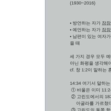
(1930~2016)
• 방언하는 자가 
잠잠
• 예언하는 자가 
잠잠
• 남편이 있는 여자가
을 때
세 가지 경우 모두 
아닌 화평을 생각해야 
cf. 창 1:2이 말하는 
14:34 여기서 말하
 ① 바울은 이미 11:
 ② 고린도에서의 1
     아굴라를 가르쳤다
 ③ 고린도의 동쪽 항