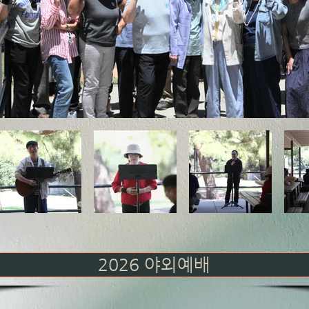
2026 야외예배