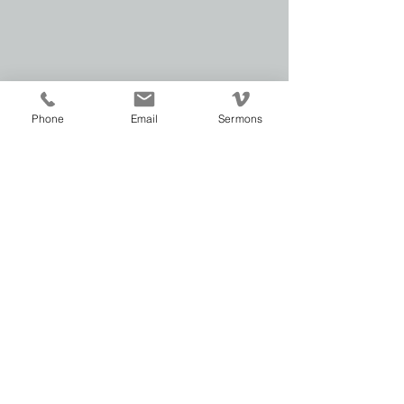
Phone
Email
Sermons
See All
Recent Posts